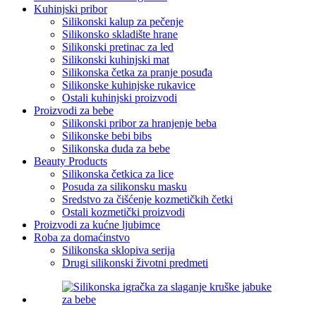
Kuhinjski pribor
Silikonski kalup za pečenje
Silikonsko skladište hrane
Silikonski pretinac za led
Silikonski kuhinjski mat
Silikonska četka za pranje posuđa
Silikonske kuhinjske rukavice
Ostali kuhinjski proizvodi
Proizvodi za bebe
Silikonski pribor za hranjenje beba
Silikonske bebi bibs
Silikonska duda za bebe
Beauty Products
Silikonska četkica za lice
Posuda za silikonsku masku
Sredstvo za čišćenje kozmetičkih četki
Ostali kozmetički proizvodi
Proizvodi za kućne ljubimce
Roba za domaćinstvo
Silikonska sklopiva serija
Drugi silikonski životni predmeti