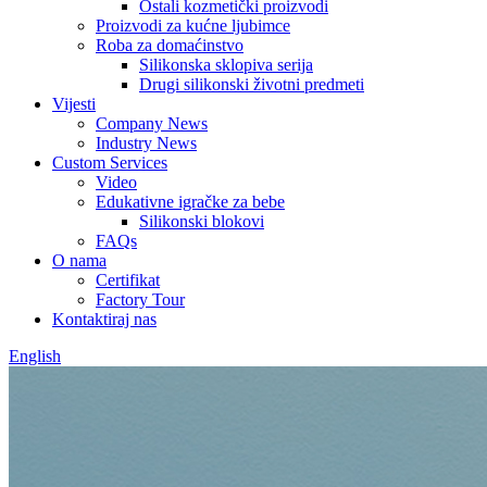
Ostali kozmetički proizvodi
Proizvodi za kućne ljubimce
Roba za domaćinstvo
Silikonska sklopiva serija
Drugi silikonski životni predmeti
Vijesti
Company News
Industry News
Custom Services
Video
Edukativne igračke za bebe
Silikonski blokovi
FAQs
O nama
Certifikat
Factory Tour
Kontaktiraj nas
English