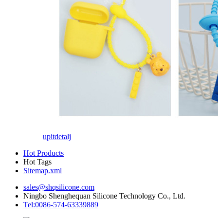
upit
detalj
Hot Products
Hot Tags
Sitemap.xml
sales@shqsilicone.com
Ningbo Shenghequan Silicone Technology Co., Ltd.
Tel:0086-574-63339889