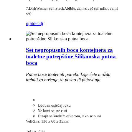
7.DishWasher Sef, StackAbible, zamrzivač sef, mikrovalni
sef;
upit
detalj
Set nepropusnih boca kontejnera za
toaletne potrepštine Silikonska putna
boca
Putne boce toaletnih potreba koje ćete možda
trebati za nošenje za posao ili putovanja.
Udoban osjećaj ruku
Ne lomi se, ne curi
Dizajn sa širokim otvorom, lako se puni
Veličina: 130 x 60 x 35mm
Težina: 40g