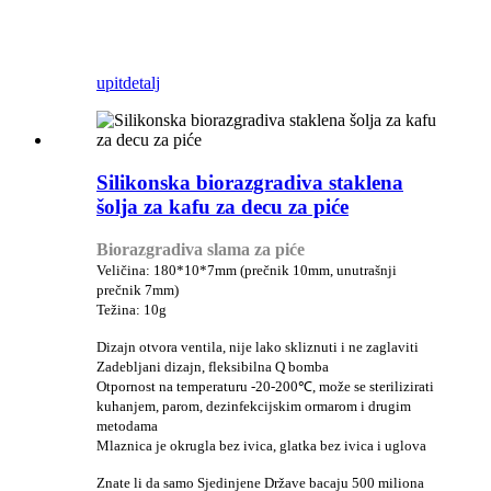
upit
detalj
Silikonska biorazgradiva staklena
šolja za kafu za decu za piće
Biorazgradiva slama za piće
Veličina: 180*10*7mm (prečnik 10mm, unutrašnji
prečnik 7mm)
Težina: 10g
Dizajn otvora ventila, nije lako skliznuti i ne zaglaviti
Zadebljani dizajn, fleksibilna Q bomba
Otpornost na temperaturu -20-200℃, može se sterilizirati
kuhanjem, parom, dezinfekcijskim ormarom i drugim
metodama
Mlaznica je okrugla bez ivica, glatka bez ivica i uglova
Znate li da samo Sjedinjene Države bacaju 500 miliona