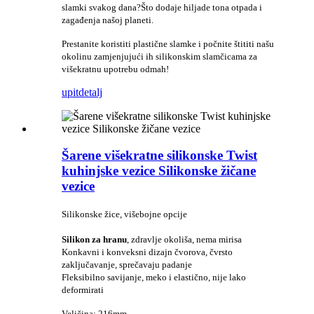
slamki svakog dana?Što dodaje hiljade tona otpada i
zagađenja našoj planeti.
Prestanite koristiti plastične slamke i počnite štititi našu
okolinu zamjenjujući ih silikonskim slamčicama za
višekratnu upotrebu odmah!
upit
detalj
Šarene višekratne silikonske Twist
kuhinjske vezice Silikonske žičane
vezice
Silikonske žice, višebojne opcije
Silikon za hranu
, zdravlje okoliša, nema mirisa
Konkavni i konveksni dizajn čvorova, čvrsto
zaključavanje, sprečavaju padanje
Fleksibilno savijanje, meko i elastično, nije lako
deformirati
Veličina: 216mm