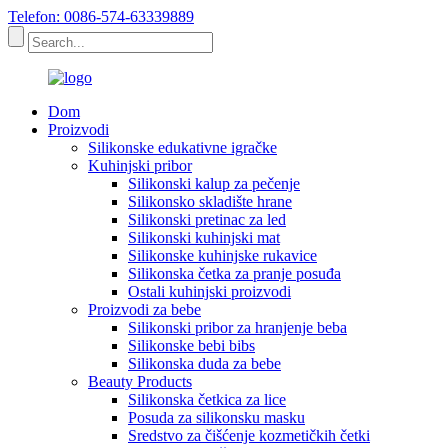
Telefon: 0086-574-63339889
Dom
Proizvodi
Silikonske edukativne igračke
Kuhinjski pribor
Silikonski kalup za pečenje
Silikonsko skladište hrane
Silikonski pretinac za led
Silikonski kuhinjski mat
Silikonske kuhinjske rukavice
Silikonska četka za pranje posuđa
Ostali kuhinjski proizvodi
Proizvodi za bebe
Silikonski pribor za hranjenje beba
Silikonske bebi bibs
Silikonska duda za bebe
Beauty Products
Silikonska četkica za lice
Posuda za silikonsku masku
Sredstvo za čišćenje kozmetičkih četki