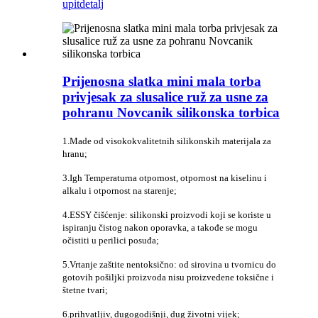
upit
detalj
Prijenosna slatka mini mala torba
privjesak za slusalice ruž za usne za
pohranu Novcanik silikonska torbica
1.Made od visokokvalitetnih silikonskih materijala za
hranu;
3.Igh Temperaturna otpornost, otpornost na kiselinu i
alkalu i otpornost na starenje;
4.ESSY čišćenje: silikonski proizvodi koji se koriste u
ispiranju čistog nakon oporavka, a takođe se mogu
očistiti u perilici posuđa;
5.Vrtanje zaštite nentoksično: od sirovina u tvornicu do
gotovih pošiljki proizvoda nisu proizvedene toksične i
štetne tvari;
6.prihvatljiv, dugogodišnji, dug životni vijek;