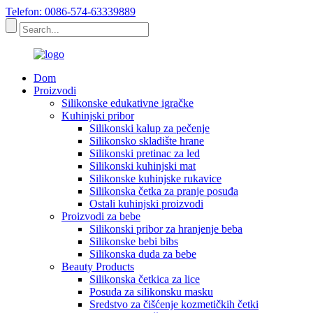
Telefon: 0086-574-63339889
Dom
Proizvodi
Silikonske edukativne igračke
Kuhinjski pribor
Silikonski kalup za pečenje
Silikonsko skladište hrane
Silikonski pretinac za led
Silikonski kuhinjski mat
Silikonske kuhinjske rukavice
Silikonska četka za pranje posuđa
Ostali kuhinjski proizvodi
Proizvodi za bebe
Silikonski pribor za hranjenje beba
Silikonske bebi bibs
Silikonska duda za bebe
Beauty Products
Silikonska četkica za lice
Posuda za silikonsku masku
Sredstvo za čišćenje kozmetičkih četki