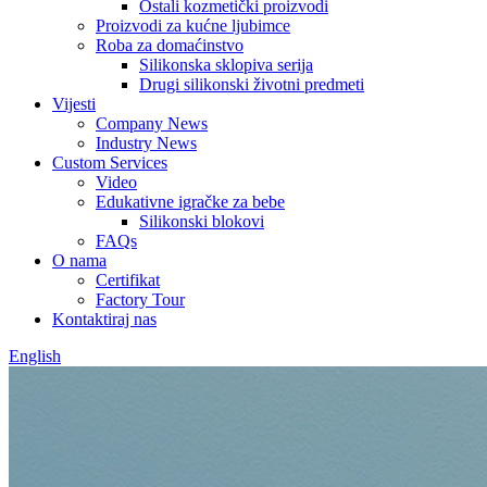
Ostali kozmetički proizvodi
Proizvodi za kućne ljubimce
Roba za domaćinstvo
Silikonska sklopiva serija
Drugi silikonski životni predmeti
Vijesti
Company News
Industry News
Custom Services
Video
Edukativne igračke za bebe
Silikonski blokovi
FAQs
O nama
Certifikat
Factory Tour
Kontaktiraj nas
English