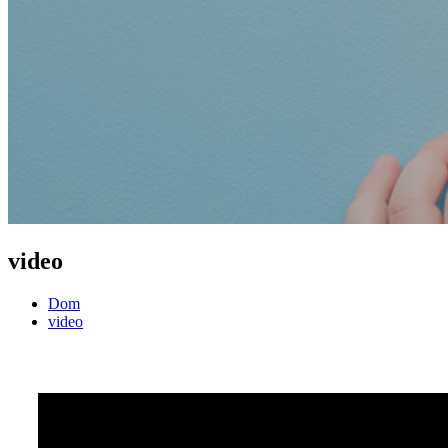
video
Dom
video